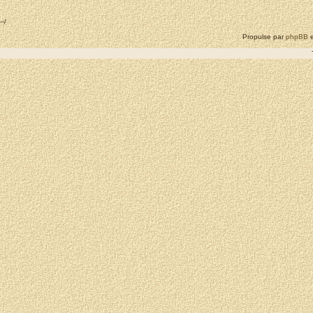
--/
Propulse par
phpBB
e