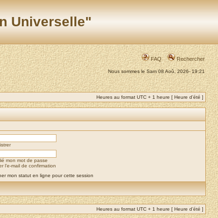
n Universelle"
FAQ
Rechercher
Nous sommes le Sam 08 Aoû, 2026- 19:21
Heures au format UTC + 1 heure [ Heure d’été ]
strer
blié mon mot de passe
 l’e-mail de confirmation
er mon statut en ligne pour cette session
Heures au format UTC + 1 heure [ Heure d’été ]