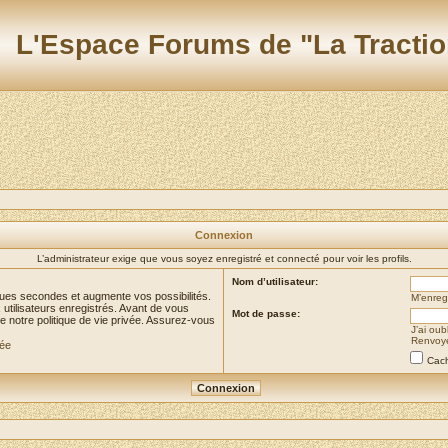
L'Espace Forums de "La Tractio
Connexion
L’administrateur exige que vous soyez enregistré et connecté pour voir les profils.
Nom d’utilisateur:
ues secondes et augmente vos possibilités.
M’enregi
utilisateurs enregistrés. Avant de vous
Mot de passe:
de notre politique de vie privée. Assurez-vous
J’ai ou
Renvoyer
vée
Cach