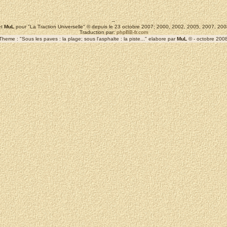
--
t
MuL
pour "La Traction Universelle" © depuis le 23 octobre 2007; 2000, 2002, 2005, 2007, 2
Traduction par:
phpBB-fr.com
Theme : "Sous les paves : la plage; sous l'asphalte : la piste..." elabore par
MuL
© - octobre 200