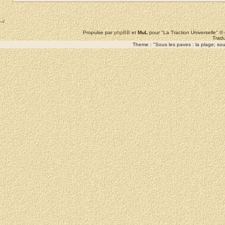
--/
Propulse par
phpBB
et
MuL
pour "La Traction Universelle" 
Tradu
Theme : "Sous les paves : la plage; sous