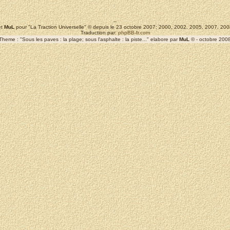
--
t
MuL
pour "La Traction Universelle" © depuis le 23 octobre 2007; 2000, 2002, 2005, 2007, 2
Traduction par:
phpBB-fr.com
Theme : "Sous les paves : la plage; sous l'asphalte : la piste..." elabore par
MuL
© - octobre 200