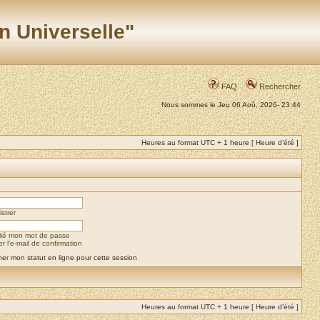
n Universelle"
FAQ
Rechercher
Nous sommes le Jeu 06 Aoû, 2026- 23:44
Heures au format UTC + 1 heure [ Heure d’été ]
strer
blié mon mot de passe
 l’e-mail de confirmation
er mon statut en ligne pour cette session
Heures au format UTC + 1 heure [ Heure d’été ]