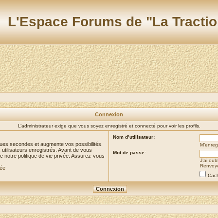
L'Espace Forums de "La Tractio
Connexion
L’administrateur exige que vous soyez enregistré et connecté pour voir les profils.
Nom d’utilisateur:
ues secondes et augmente vos possibilités.
M’enregi
utilisateurs enregistrés. Avant de vous
Mot de passe:
de notre politique de vie privée. Assurez-vous
J’ai ou
Renvoyer
vée
Cach