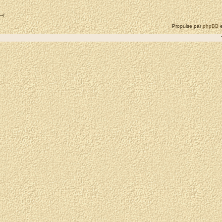
--/
Propulse par
phpBB
e