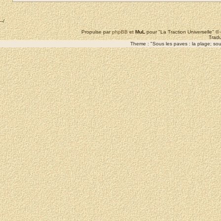
--/
Propulse par
phpBB
et
MuL
pour "La Traction Universelle" 
Tradu
Theme : "Sous les paves : la plage; sous