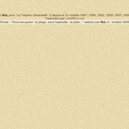
--
t
MuL
pour "La Traction Universelle" © depuis le 23 octobre 2007; 2000, 2002, 2005, 2007, 2
Traduction par:
phpBB-fr.com
Theme : "Sous les paves : la plage; sous l'asphalte : la piste..." elabore par
MuL
© - octobre 200