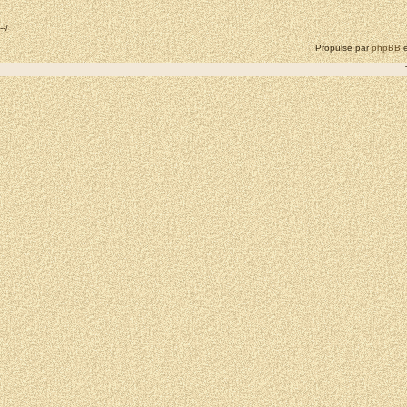
--/
Propulse par
phpBB
e