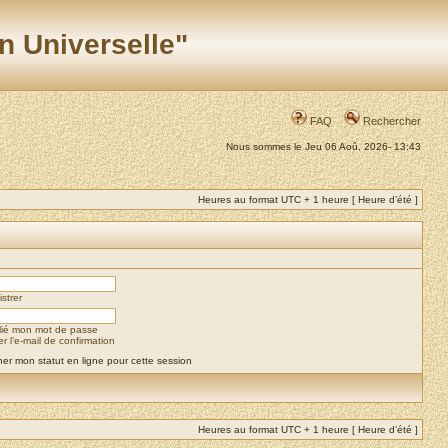
n Universelle"
FAQ
Rechercher
Nous sommes le Jeu 06 Aoû, 2026- 13:43
Heures au format UTC + 1 heure [ Heure d’été ]
strer
blié mon mot de passe
 l’e-mail de confirmation
er mon statut en ligne pour cette session
Heures au format UTC + 1 heure [ Heure d’été ]