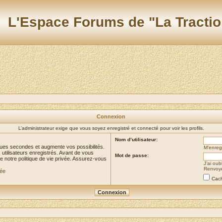
L'Espace Forums de "La Tractio
Connexion
L’administrateur exige que vous soyez enregistré et connecté pour voir les profils.
Nom d’utilisateur:
ues secondes et augmente vos possibilités.
M’enregi
utilisateurs enregistrés. Avant de vous
Mot de passe:
de notre politique de vie privée. Assurez-vous
J’ai ou
Renvoyer
vée
Cach