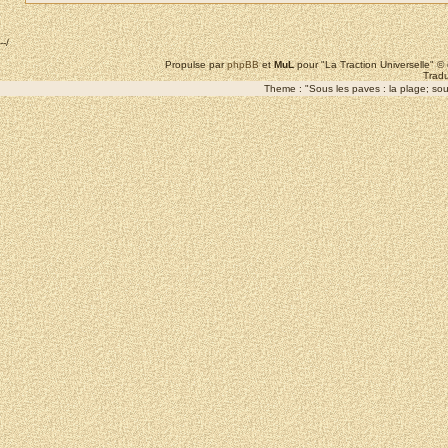
--/
Propulse par
phpBB
et
MuL
pour "La Traction Universelle" 
Tradu
Theme : "Sous les paves : la plage; sous