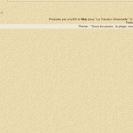
--/
Propulse par
phpBB
et
MuL
pour "La Traction Universelle" 
Tradu
Theme : "Sous les paves : la plage; sous