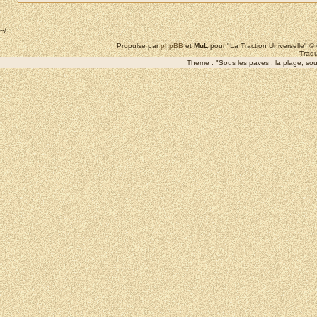
--/
Propulse par
phpBB
et
MuL
pour "La Traction Universelle" 
Tradu
Theme : "Sous les paves : la plage; sous