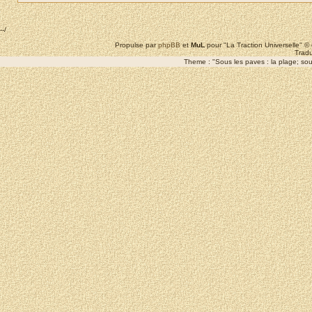
--/
Propulse par
phpBB
et
MuL
pour "La Traction Universelle" 
Tradu
Theme : "Sous les paves : la plage; sous