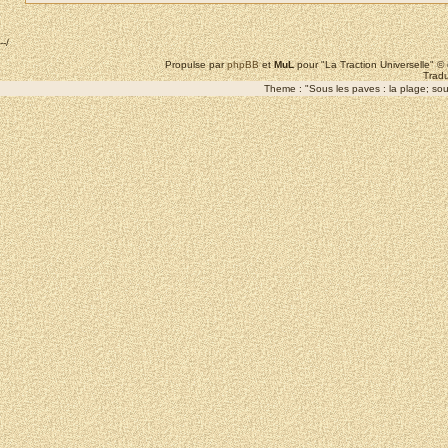
--/
Propulse par
phpBB
et
MuL
pour "La Traction Universelle" 
Tradu
Theme : "Sous les paves : la plage; sous