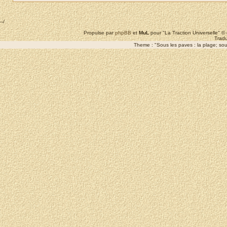
--/
Propulse par
phpBB
et
MuL
pour "La Traction Universelle" 
Tradu
Theme : "Sous les paves : la plage; sous