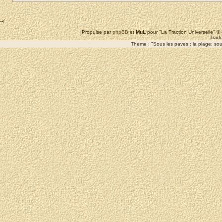
--/
Propulse par
phpBB
et
MuL
pour "La Traction Universelle" 
Tradu
Theme : "Sous les paves : la plage; sous