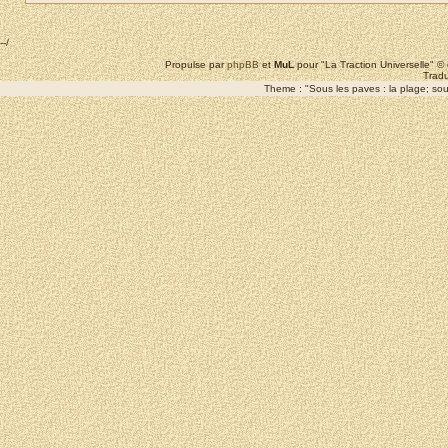
--/
Propulse par
phpBB
et
MuL
pour "La Traction Universelle" 
Tradu
Theme : "Sous les paves : la plage; sous