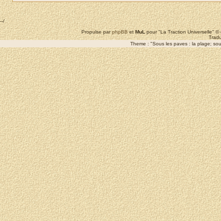
--/
Propulse par
phpBB
et
MuL
pour "La Traction Universelle" 
Tradu
Theme : "Sous les paves : la plage; sous