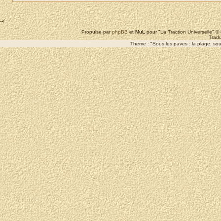
--/
Propulse par
phpBB
et
MuL
pour "La Traction Universelle" 
Tradu
Theme : "Sous les paves : la plage; sous