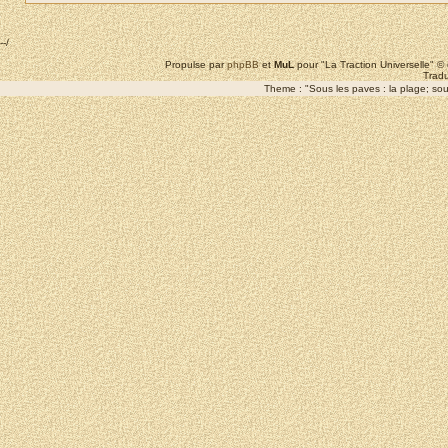
--/
Propulse par
phpBB
et
MuL
pour "La Traction Universelle" 
Tradu
Theme : "Sous les paves : la plage; sous