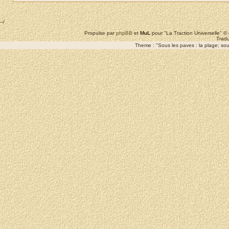
--/
Propulse par
phpBB
et
MuL
pour "La Traction Universelle" 
Tradu
Theme : "Sous les paves : la plage; sous