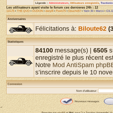
Légende ::
Administrateurs
,
Utilisateurs enregistrés
,
Tractioni
Les utilisateurs ayant visite le forum ces dernieres 24h : 12
11G75
•
THE QUO
•
OUDON
•
danyB
•
Poom75
•
Deuche87
•
Yann 30
•
Marco
•
GIL1
Anniversaires
Félicitations à:
Biloute62
(3
Statistiques
84100
message(s) |
6505
s
enregistré le plus récent es
Notre
Mod AntiSpam phpB
s'inscrire depuis le 10 nov
Connexion
Nom d’utilisateur:
Nouveaux messages
--/
Propulse par
phpBB
et
MuL
pour "La Traction Universelle" 