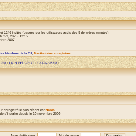
le et 1246 invités (basées sur les utilisateurs actifs des 5 dernières minutes)
16 Oct, 2025- 12:15
tobre 2007
stes Membres de la TU
,
Tractionistes enregistrés
x25d
•
LION PEUGEOT
•
C4TAVSMXM
•
ur enregistré le plus récent est
Nabla
e s'inscrire depuis le 10 novembre 2009.
Nom d’utilisateur:
Mot de passe: