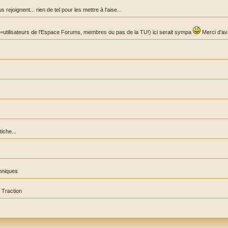
joignent... rien de tel pour les mettre à l'aise...
 (=utilisateurs de l'Espace Forums, membres ou pas de la TU!) ici serait sympa
Merci d'av
iche...
hniques
 Traction