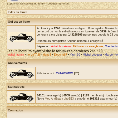
Supprimer les cookies du forum
|
L’équipe du forum
Index du forum
Qui est en ligne
Au total il y a
1246
utilisateurs en ligne :: 0 enregistré, 0 invisib
Le record du nombre d’utilisateurs en ligne est de
3739
, le Jeu 
Le forum a ete visite par
143288306
personnes depuis le 23 oc
Utilisateurs enregistrés : Aucun utilisateur enregistré
Légende ::
Administrateurs
,
Utilisateurs enregistrés
,
Tractioni
Les utilisateurs ayant visite le forum ces dernieres 24h : 10
michel_admin
•
herveTA38
•
danyB
•
Deuche87
•
Yann 30
•
Michel Locquet
•
Marco
•
c
Anniversaires
Félicitations à:
C4TAVSMXM
(70)
Statistiques
84101
message(s) |
6505
sujet(s) |
2175
membre(s) | L’utilisate
Notre
Mod AntiSpam phpBB3
a empêché
101332
spammeur(s) d
Connexion