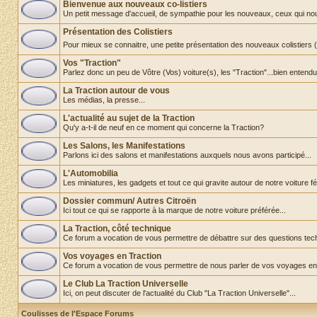
Bienvenue aux nouveaux co-listiers
Un petit message d'accueil, de sympathie pour les nouveaux, ceux qui nous re
Présentation des Colistiers
Pour mieux se connaitre, une petite présentation des nouveaux colistiers
Vos "Traction"
Parlez donc un peu de Vôtre (Vos) voiture(s), les "Traction"...bien entendu
La Traction autour de vous
Les médias, la presse...
L'actualité au sujet de la Traction
Qu'y a-t-il de neuf en ce moment qui concerne la Traction?
Les Salons, les Manifestations
Parlons ici des salons et manifestations auxquels nous avons participé...
L'Automobilia
Les miniatures, les gadgets et tout ce qui gravite autour de notre voiture fét
Dossier commun/ Autres Citroën
Ici tout ce qui se rapporte à la marque de notre voiture préférée...
La Traction, côté technique
Ce forum a vocation de vous permettre de débattre sur des questions tec
Vos voyages en Traction
Ce forum a vocation de vous permettre de nous parler de vos voyages en
Le Club La Traction Universelle
Ici, on peut discuter de l'actualité du Club "La Traction Universelle"...
Coulisses de l'Espace Forums