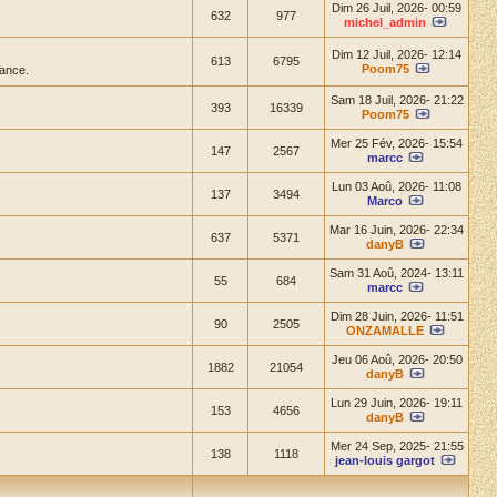
Dim 26 Juil, 2026- 00:59
632
977
michel_admin
Dim 12 Juil, 2026- 12:14
613
6795
Poom75
ance.
Sam 18 Juil, 2026- 21:22
393
16339
Poom75
Mer 25 Fév, 2026- 15:54
147
2567
marcc
Lun 03 Aoû, 2026- 11:08
137
3494
Marco
Mar 16 Juin, 2026- 22:34
637
5371
danyB
Sam 31 Aoû, 2024- 13:11
55
684
marcc
Dim 28 Juin, 2026- 11:51
90
2505
ONZAMALLE
Jeu 06 Aoû, 2026- 20:50
1882
21054
danyB
Lun 29 Juin, 2026- 19:11
153
4656
danyB
Mer 24 Sep, 2025- 21:55
138
1118
jean-louis gargot