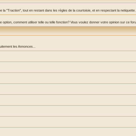
la "Traction", tout en restant dans les règles de la courtoisie, et en respectant la netiquette.
ption, comment utiliser telle ou telle fonction? Vous voulez donner votre opinion sur ce forum? C
.
tuitement les Annonces...