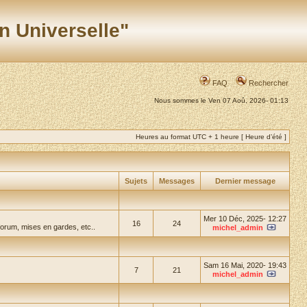
n Universelle"
FAQ
Rechercher
Nous sommes le Ven 07 Aoû, 2026- 01:13
Heures au format UTC + 1 heure [ Heure d’été ]
Sujets
Messages
Dernier message
Mer 10 Déc, 2025- 12:27
16
24
forum, mises en gardes, etc..
michel_admin
Sam 16 Mai, 2020- 19:43
7
21
michel_admin