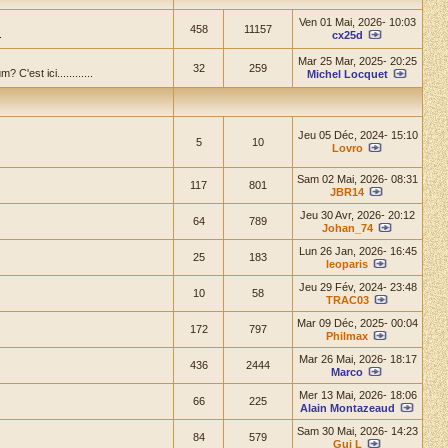
Ven 01 Mai, 2026- 10:03
458
11157
.
cx25d
Mar 25 Mar, 2025- 20:25
32
259
'est ici............
Michel Locquet
Jeu 05 Déc, 2024- 15:10
5
10
Lovro
Sam 02 Mai, 2026- 08:31
117
801
JBR14
Jeu 30 Avr, 2026- 20:12
64
789
Johan_74
Lun 26 Jan, 2026- 16:45
25
183
leoparis
Jeu 29 Fév, 2024- 23:48
10
58
TRAC03
Mar 09 Déc, 2025- 00:04
172
797
Philmax
Mar 26 Mai, 2026- 18:17
436
2444
Marco
Mer 13 Mai, 2026- 18:06
66
225
Alain Montazeaud
Sam 30 Mai, 2026- 14:23
84
579
Gui L