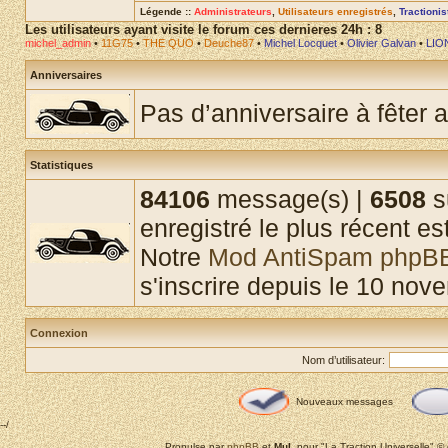
Légende ::
Administrateurs
,
Utilisateurs enregistrés
,
Tractioni
Les utilisateurs ayant visite le forum ces dernieres 24h : 8
michel_admin
•
11G75
•
THE QUO
•
Deuche87
•
Michel Locquet
•
Olivier Galvan
•
LIO
Anniversaires
Pas d’anniversaire à fêter a
Statistiques
84106
message(s) |
6508
s
enregistré le plus récent es
Notre
Mod AntiSpam phpB
s'inscrire depuis le 10 nov
Connexion
Nom d’utilisateur:
Nouveaux messages
--/
Propulse par
phpBB
et
MuL
pour "La Traction Universelle" 