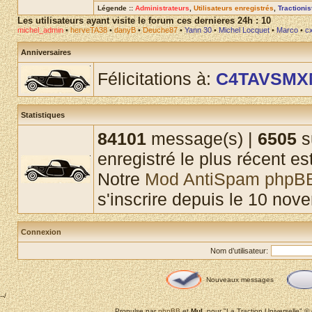
Légende ::
Administrateurs
,
Utilisateurs enregistrés
,
Tractioni
Les utilisateurs ayant visite le forum ces dernieres 24h : 10
michel_admin
•
herveTA38
•
danyB
•
Deuche87
•
Yann 30
•
Michel Locquet
•
Marco
•
c
Anniversaires
Félicitations à:
C4TAVSMX
Statistiques
84101
message(s) |
6505
s
enregistré le plus récent es
Notre
Mod AntiSpam phpB
s'inscrire depuis le 10 nov
Connexion
Nom d’utilisateur:
Nouveaux messages
--/
Propulse par
phpBB
et
MuL
pour "La Traction Universelle" 