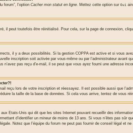
u forum”, l’option
Cacher mon statut en ligne
. Mettez cette option sur
ain
Oui
 il peut toutefois être réinitialisé. Pour cela, sur la page de connexion, cliq
rrects, il y a deux possibilités. Si la gestion COPPA est active et si vous ave
uvelle inscription soit activée par vous-même ou par l’administrateur avant q
us n’avez pas reçu d’e-mail, il se peut que vous ayez fourni une adresse incorre
cter?!
l reçu lors de votre inscription et réessayez. Il est possible aussi que l’adm
éduire la taille de la base de données. Si cela vous arrive, tentez de vous réi
 aux Etats-Unis qui dit que les sites Internet pouvant recueillir des informa
permettant d’identifier un mineur de moins de 13 ans. Si vous n’êtes pas sûr q
gale. Notez que l’équipe du forum ne peut pas fournir de conseil légal et ne 