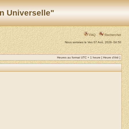
n Universelle"
FAQ
Rechercher
Nous sommes le Ven 07 Aoû, 2026- 04:50
Heures au format UTC + 1 heure [ Heure d’été ]