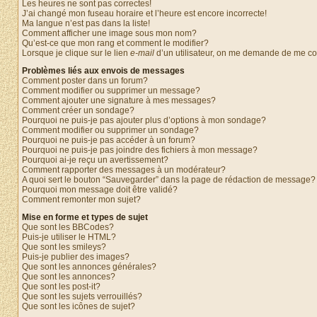
Les heures ne sont pas correctes!
J’ai changé mon fuseau horaire et l’heure est encore incorrecte!
Ma langue n’est pas dans la liste!
Comment afficher une image sous mon nom?
Qu’est-ce que mon rang et comment le modifier?
Lorsque je clique sur le lien
e-mail
d’un utilisateur, on me demande de me c
Problèmes liés aux envois de messages
Comment poster dans un forum?
Comment modifier ou supprimer un message?
Comment ajouter une signature à mes messages?
Comment créer un sondage?
Pourquoi ne puis-je pas ajouter plus d’options à mon sondage?
Comment modifier ou supprimer un sondage?
Pourquoi ne puis-je pas accéder à un forum?
Pourquoi ne puis-je pas joindre des fichiers à mon message?
Pourquoi ai-je reçu un avertissement?
Comment rapporter des messages à un modérateur?
A quoi sert le bouton “Sauvegarder” dans la page de rédaction de message?
Pourquoi mon message doit être validé?
Comment remonter mon sujet?
Mise en forme et types de sujet
Que sont les BBCodes?
Puis-je utiliser le HTML?
Que sont les smileys?
Puis-je publier des images?
Que sont les annonces générales?
Que sont les annonces?
Que sont les post-it?
Que sont les sujets verrouillés?
Que sont les icônes de sujet?