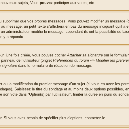
 nouveaux sujets, Vous
pouvez
participer aux votes, etc.
ou supprimer que vos propres messages. Vous pouvez modifier un message (que
message, un petit texte s’affichera en bas du message indiquant qu’il a été é
un administrateur modifie le message, cependant ils ont la possibilité de lais
un y a répondu.
teur. Une fois créée, vous pouvez cocher
Attacher sa signature
sur le formulai
panneau de l’utilisateur (onglet
Préférences du forum --> Modifier les préfé
 signature
dans le formulaire de rédaction de message.
jet ou la modification du premier message d’un sujet (si vous en avez les perm
ndages). Saisissez le titre du sondage et au moins deux options possibles, 
 son vote dans “Option(s) par l’utilisateur”, limiter la durée en jours du sondag
. Si vous avez besoin de spécifier plus d’options, contactez-le.