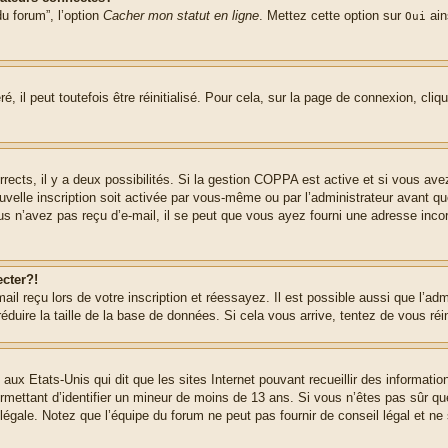
u forum”, l’option
Cacher mon statut en ligne
. Mettez cette option sur
ain
Oui
 il peut toutefois être réinitialisé. Pour cela, sur la page de connexion, cliq
rrects, il y a deux possibilités. Si la gestion COPPA est active et si vous ave
uvelle inscription soit activée par vous-même ou par l’administrateur avant q
us n’avez pas reçu d’e-mail, il se peut que vous ayez fourni une adresse incorre
cter?!
l reçu lors de votre inscription et réessayez. Il est possible aussi que l’adm
éduire la taille de la base de données. Si cela vous arrive, tentez de vous réi
 aux Etats-Unis qui dit que les sites Internet pouvant recueillir des informa
permettant d’identifier un mineur de moins de 13 ans. Si vous n’êtes pas sûr q
gale. Notez que l’équipe du forum ne peut pas fournir de conseil légal et ne 