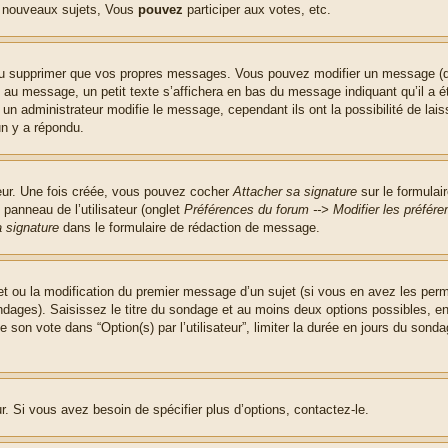
 nouveaux sujets, Vous
pouvez
participer aux votes, etc.
ou supprimer que vos propres messages. Vous pouvez modifier un message (que
message, un petit texte s’affichera en bas du message indiquant qu’il a été é
un administrateur modifie le message, cependant ils ont la possibilité de lais
un y a répondu.
teur. Une fois créée, vous pouvez cocher
Attacher sa signature
sur le formulai
panneau de l’utilisateur (onglet
Préférences du forum --> Modifier les préfé
 signature
dans le formulaire de rédaction de message.
jet ou la modification du premier message d’un sujet (si vous en avez les perm
ndages). Saisissez le titre du sondage et au moins deux options possibles, 
 son vote dans “Option(s) par l’utilisateur”, limiter la durée en jours du sondag
. Si vous avez besoin de spécifier plus d’options, contactez-le.