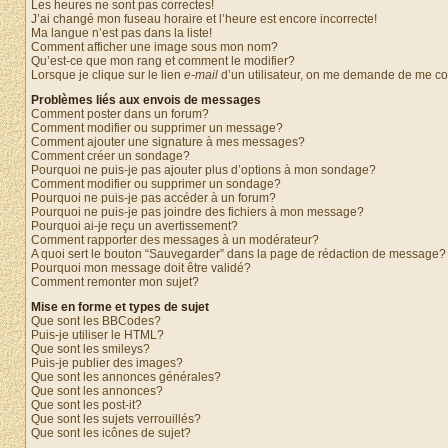
Les heures ne sont pas correctes!
J’ai changé mon fuseau horaire et l’heure est encore incorrecte!
Ma langue n’est pas dans la liste!
Comment afficher une image sous mon nom?
Qu’est-ce que mon rang et comment le modifier?
Lorsque je clique sur le lien
e-mail
d’un utilisateur, on me demande de me c
Problèmes liés aux envois de messages
Comment poster dans un forum?
Comment modifier ou supprimer un message?
Comment ajouter une signature à mes messages?
Comment créer un sondage?
Pourquoi ne puis-je pas ajouter plus d’options à mon sondage?
Comment modifier ou supprimer un sondage?
Pourquoi ne puis-je pas accéder à un forum?
Pourquoi ne puis-je pas joindre des fichiers à mon message?
Pourquoi ai-je reçu un avertissement?
Comment rapporter des messages à un modérateur?
A quoi sert le bouton “Sauvegarder” dans la page de rédaction de message?
Pourquoi mon message doit être validé?
Comment remonter mon sujet?
Mise en forme et types de sujet
Que sont les BBCodes?
Puis-je utiliser le HTML?
Que sont les smileys?
Puis-je publier des images?
Que sont les annonces générales?
Que sont les annonces?
Que sont les post-it?
Que sont les sujets verrouillés?
Que sont les icônes de sujet?