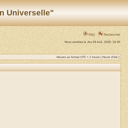
n Universelle"
FAQ
Rechercher
Nous sommes le Jeu 06 Aoû, 2026- 19:30
Heures au format UTC + 1 heure [ Heure d’été ]