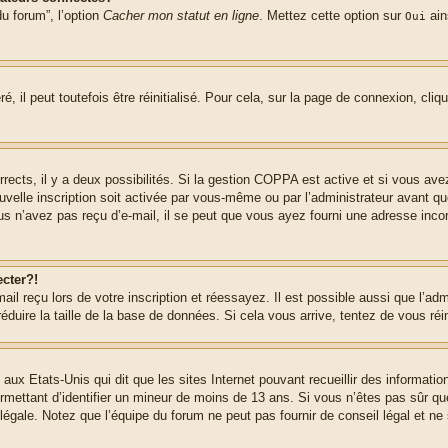
u forum”, l’option
Cacher mon statut en ligne
. Mettez cette option sur
ain
Oui
 il peut toutefois être réinitialisé. Pour cela, sur la page de connexion, cliq
rrects, il y a deux possibilités. Si la gestion COPPA est active et si vous ave
uvelle inscription soit activée par vous-même ou par l’administrateur avant q
us n’avez pas reçu d’e-mail, il se peut que vous ayez fourni une adresse incorre
cter?!
l reçu lors de votre inscription et réessayez. Il est possible aussi que l’adm
éduire la taille de la base de données. Si cela vous arrive, tentez de vous réi
 aux Etats-Unis qui dit que les sites Internet pouvant recueillir des informa
permettant d’identifier un mineur de moins de 13 ans. Si vous n’êtes pas sûr q
gale. Notez que l’équipe du forum ne peut pas fournir de conseil légal et ne 