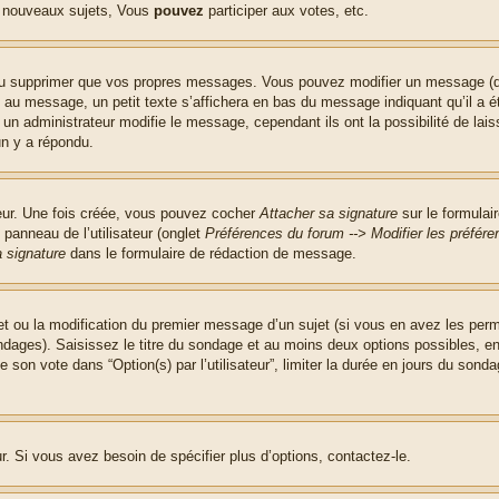
 nouveaux sujets, Vous
pouvez
participer aux votes, etc.
ou supprimer que vos propres messages. Vous pouvez modifier un message (que
message, un petit texte s’affichera en bas du message indiquant qu’il a été é
un administrateur modifie le message, cependant ils ont la possibilité de lais
un y a répondu.
teur. Une fois créée, vous pouvez cocher
Attacher sa signature
sur le formulai
panneau de l’utilisateur (onglet
Préférences du forum --> Modifier les préfé
 signature
dans le formulaire de rédaction de message.
jet ou la modification du premier message d’un sujet (si vous en avez les perm
ndages). Saisissez le titre du sondage et au moins deux options possibles, 
 son vote dans “Option(s) par l’utilisateur”, limiter la durée en jours du sondag
. Si vous avez besoin de spécifier plus d’options, contactez-le.