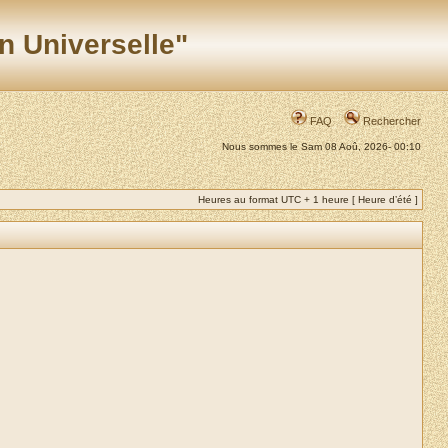
n Universelle"
FAQ
Rechercher
Nous sommes le Sam 08 Aoû, 2026- 00:10
Heures au format UTC + 1 heure [ Heure d’été ]