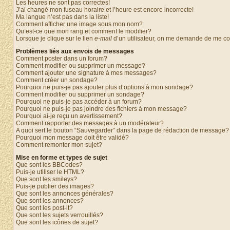
Les heures ne sont pas correctes!
J’ai changé mon fuseau horaire et l’heure est encore incorrecte!
Ma langue n’est pas dans la liste!
Comment afficher une image sous mon nom?
Qu’est-ce que mon rang et comment le modifier?
Lorsque je clique sur le lien
e-mail
d’un utilisateur, on me demande de me c
Problèmes liés aux envois de messages
Comment poster dans un forum?
Comment modifier ou supprimer un message?
Comment ajouter une signature à mes messages?
Comment créer un sondage?
Pourquoi ne puis-je pas ajouter plus d’options à mon sondage?
Comment modifier ou supprimer un sondage?
Pourquoi ne puis-je pas accéder à un forum?
Pourquoi ne puis-je pas joindre des fichiers à mon message?
Pourquoi ai-je reçu un avertissement?
Comment rapporter des messages à un modérateur?
A quoi sert le bouton “Sauvegarder” dans la page de rédaction de message?
Pourquoi mon message doit être validé?
Comment remonter mon sujet?
Mise en forme et types de sujet
Que sont les BBCodes?
Puis-je utiliser le HTML?
Que sont les smileys?
Puis-je publier des images?
Que sont les annonces générales?
Que sont les annonces?
Que sont les post-it?
Que sont les sujets verrouillés?
Que sont les icônes de sujet?